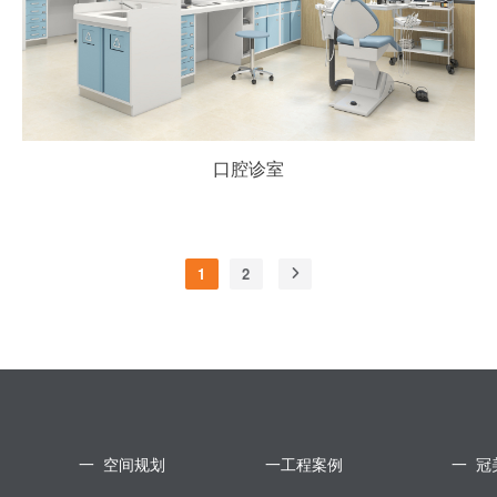
口腔诊室
1
2
一 空间规划
一工程案例
一 冠