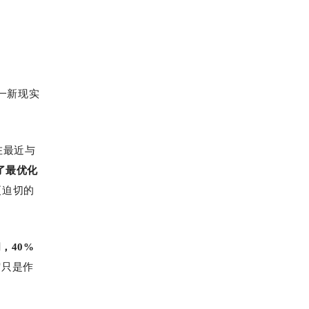
一新现实
在最近与
了最优化
更迫切的
间，40%
它只是作